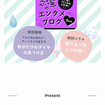
Present