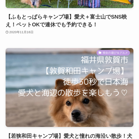
【ふもとっぱらキャンプ場】愛犬＋富士山でSNS映
え！ペットOKで連休でも予約できる！
2020年11月16日
独女の遊び＆グルメ
【若狭和田キャンプ場】愛犬と憧れの海沿い散歩！犬