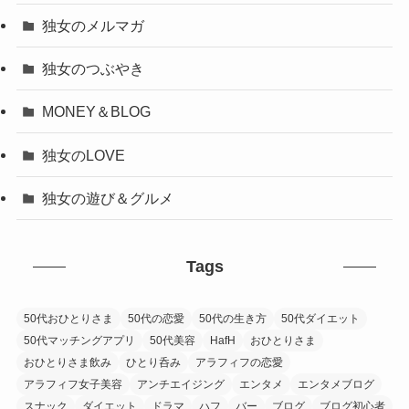
独女のメルマガ
独女のつぶやき
MONEY＆BLOG
独女のLOVE
独女の遊び＆グルメ
Tags
50代おひとりさま
50代の恋愛
50代の生き方
50代ダイエット
50代マッチングアプリ
50代美容
HafH
おひとりさま
おひとりさま飲み
ひとり呑み
アラフィフの恋愛
アラフィフ女子美容
アンチエイジング
エンタメ
エンタメブログ
スナック
ダイエット
ドラマ
ハフ
バー
ブログ
ブログ初心者