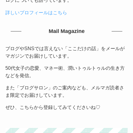
ログについても語っています。
詳しいプロフィールはこちら
Mail Magazine
ブログやSNSでは言えない「ここだけの話」をメールが
マガジンでお届けしています。
50代女子の恋愛、マネー術、潤いトゥルトゥルの生き方
などを発信。
また「ブログサロン」のご案内なども、メルマガ読者さ
ま限定でお届けしています。
ぜひ、こちらから登録してみてくださいね♡