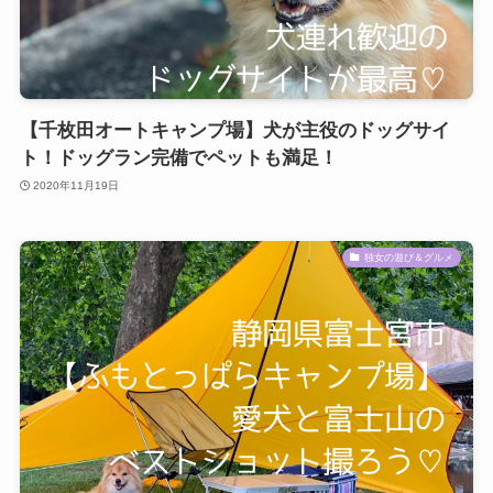
【千枚田オートキャンプ場】犬が主役のドッグサイ
ト！ドッグラン完備でペットも満足！
2020年11月19日
独女の遊び＆グルメ