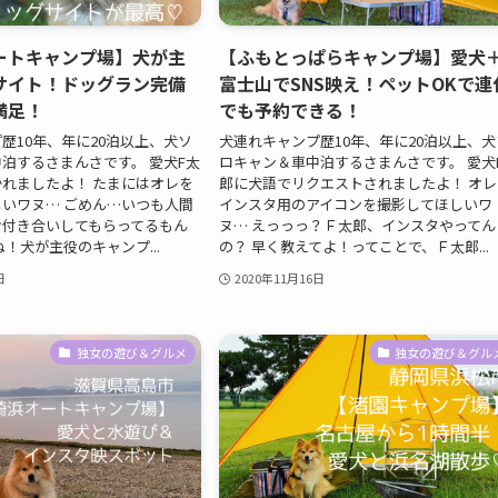
ートキャンプ場】犬が主
【ふもとっぱらキャンプ場】愛犬
サイト！ドッグラン完備
富士山でSNS映え！ペットOKで連
満足！
でも予約できる！
歴10年、年に20泊以上、犬ソ
犬連れキャンプ歴10年、年に20泊以上、犬
泊するさまんさです。 愛犬F太
ロキャン＆車中泊するさまんさです。 愛犬
れましたよ！ たまにはオレを
郎に犬語でリクエストされましたよ！ オレ
いワヌ… ごめん…いつも人間
インスタ用のアイコンを撮影してほしいワ
お付き合いしてもらってるもん
ヌ… えっっっ？Ｆ太郎、インスタやってん
！犬が主役のキャンプ...
の？ 早く教えてよ！ってことで、Ｆ太郎...
日
2020年11月16日
独女の遊び＆グルメ
独女の遊び＆グル