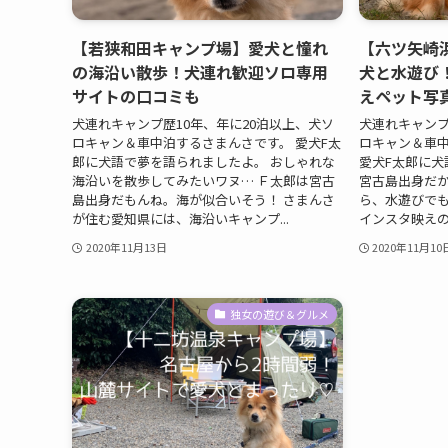
【若狭和田キャンプ場】愛犬と憧れ
【六ツ矢崎
の海沿い散歩！犬連れ歓迎ソロ専用
犬と水遊び
サイトの口コミも
えペット写
犬連れキャンプ歴10年、年に20泊以上、犬ソ
犬連れキャンプ
ロキャン＆車中泊するさまんさです。 愛犬F太
ロキャン＆車中
郎に犬語で夢を語られましたよ。 おしゃれな
愛犬F太郎に犬
海沿いを散歩してみたいワヌ… Ｆ太郎は宮古
宮古島出身だか
島出身だもんね。海が似合いそう！ さまんさ
ら、水遊びでも
が住む愛知県には、海沿いキャンプ...
インスタ映えの
2020年11月13日
2020年11月10
独女の遊び＆グルメ