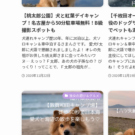
【桃太郎公園】犬と紅葉デイキャン
【千枚田オ
プ！名古屋から50分駐車場無料！B級
役のドッグ
撮影スポットも
でペットも
犬連れキャンプ歴10年、年に20泊以上、犬ソ
犬連れキャンプ
ロキャン＆車中泊するさまんさです。 愛犬F太
ロキャン＆車中
郎に犬語で懇願されましましたよ！ オレの先
郎に犬語で嘆か
祖がお供した桃太郎さまに会ってみたいワ
主役にしてほし
ヌ… えっっ？Ｆ太郎、あの犬の子孫なの？ び
のキャンプに
っくり！ってことで、Ｆ太郎の祖先が...
ね！ そうだよね
2020年11月22日
2020年11月19
独女の遊び＆グルメ