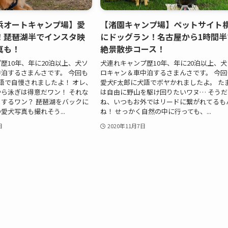
浜オートキャンプ場】愛
【渚園キャンプ場】ペットサイト
！琵琶湖半でインスタ映
にドッグラン！名古屋から1時間半
真も！
絶景散歩コース！
歴10年、年に20泊以上、犬ソ
犬連れキャンプ歴10年、年に20泊以上、犬
泊するさまんさです。 今回も
ロキャン＆車中泊するさまんさです。 今回
語で自慢されましたよ！ オレ、
愛犬F太郎に犬語でボヤかれましたよ。 た
ら泳ぎは得意だワン！ それな
は自由に野山を駆け回りたいワヌ… そうだ
するワン？ 琵琶湖をバックに
ね、いつもお外ではリードに繋がれてるも
愛犬写真も撮れそう...
ね！ せっかく自然の中に行っても、...
日
2020年11月7日