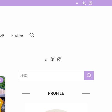
メ
Profile
メ
PROFILE