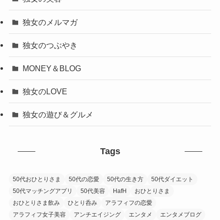
独女のメルマガ
独女のつぶやき
MONEY＆BLOG
独女のLOVE
独女の遊び＆グルメ
Tags
50代おひとりさま
50代の恋愛
50代の生き方
50代ダイエット
50代マッチングアプリ
50代美容
HafH
おひとりさま
おひとりさま飲み
ひとり呑み
アラフィフの恋愛
アラフィフ女子美容
アンチエイジング
エンタメ
エンタメブログ