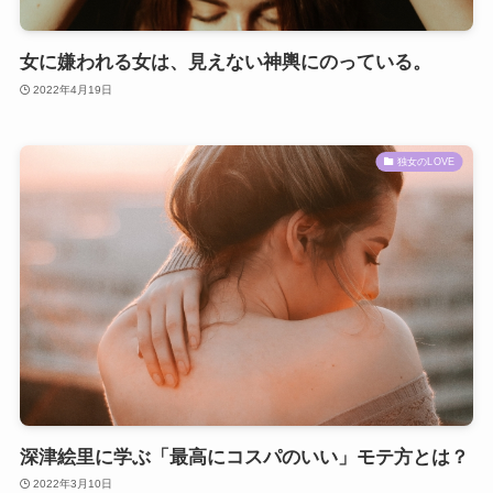
女に嫌われる女は、見えない神輿にのっている。
2022年4月19日
独女のLOVE
深津絵里に学ぶ「最高にコスパのいい」モテ方とは？
2022年3月10日