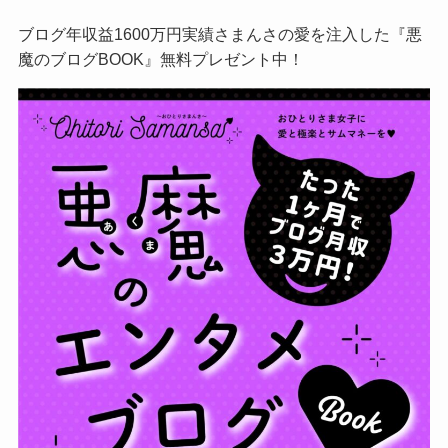
ブログ年収益1600万円実績さまんさの愛を注入した『悪
魔のブログBOOK』無料プレゼント中！