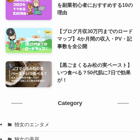
を副業初心者におすすめする10の
理由
【ブログ月収30万円までのロード
マップ】4か月間の収入・PV・記
事数を全公開
【黒ごまくるみ松の実ペースト】
いつ食べる？50代肌に7日で効果
が！
Category
独女のエンタメ
独女の美容