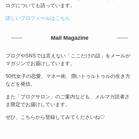
ログについても語っています。
詳しいプロフィールはこちら
Mail Magazine
ブログやSNSでは言えない「ここだけの話」をメールが
マガジンでお届けしています。
50代女子の恋愛、マネー術、潤いトゥルトゥルの生き方
などを発信。
また「ブログサロン」のご案内なども、メルマガ読者さ
ま限定でお届けしています。
ぜひ、こちらから登録してみてくださいね♡