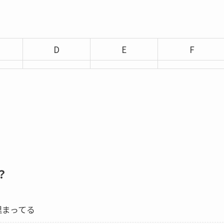
D
E
F
？
まってる