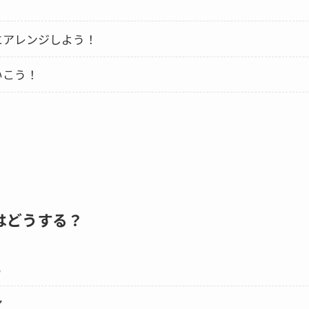
！
アレンジしよう！
いこう！
はどうする？
る
ア