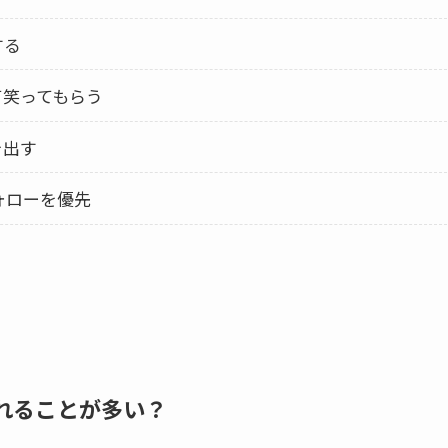
する
笑ってもらう
を出す
ォローを優先
れることが多い？