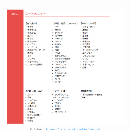
引用元：
https://www.mai-ami.jp/about/