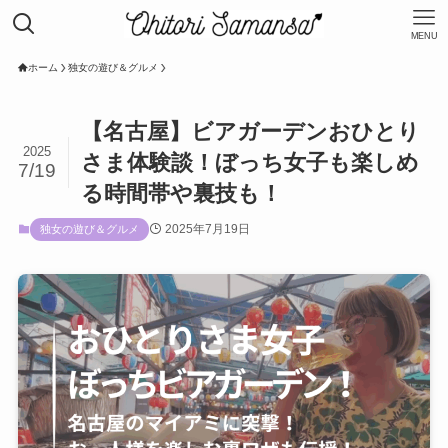
MENU
ホーム
独女の遊び＆グルメ
【名古屋】ビアガーデンおひとり
2025
さま体験談！ぼっち女子も楽しめ
7/19
る時間帯や裏技も！
2025年7月19日
独女の遊び＆グルメ