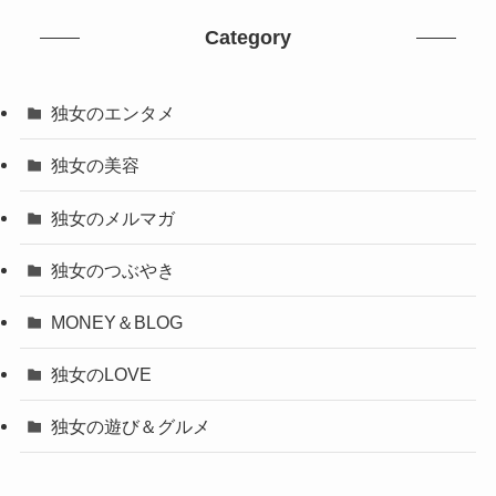
Category
独女のエンタメ
独女の美容
独女のメルマガ
独女のつぶやき
MONEY＆BLOG
独女のLOVE
独女の遊び＆グルメ