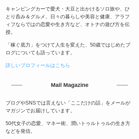
キャンピングカーで愛犬・大豆と出かけるソロ旅や、ひ
とり呑み＆グルメ。日々の暮らしや美容と健康、アラフ
ィフならではの恋愛や生き方など、オトナの遊び方を伝
授。
「稼ぐ底力」をつけて人生を変えた、50歳ではじめたブ
ログについても語っています。
詳しいプロフィールはこちら
Mail Magazine
ブログやSNSでは言えない「ここだけの話」をメールが
マガジンでお届けしています。
50代女子の恋愛、マネー術、潤いトゥルトゥルの生き方
などを発信。