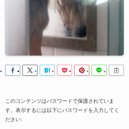
このコンテンツはパスワードで保護されていま
す。表示するには以下にパスワードを入力してく
ださい: