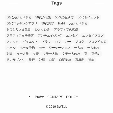
Tags
50代おひとりさま
50代の恋愛
50代の生き方
50代ダイエット
50代マッチングアプリ
50代美容
HafH
おひとりさま
おひとりさま飲み
ひとり呑み
アラフィフの恋愛
アラフィフ女子美容
アンチエイジング
エンタメ
エンタメブログ
スナック
ダイエット
ドラマ
ハフ
バー
ブログ
ブログ初心者
ホテル
ホテル予約
モテ
ワーケーション
一人旅
一人飲み
副業
女一人旅
女優
女子一人旅
女子一人飲み
宿
宿予約
旅のサブスク
旅行
沖縄
白髪
白髪染め
石垣島
芸能
Profile
CONTACT
POLICY
©
2019 SWELL