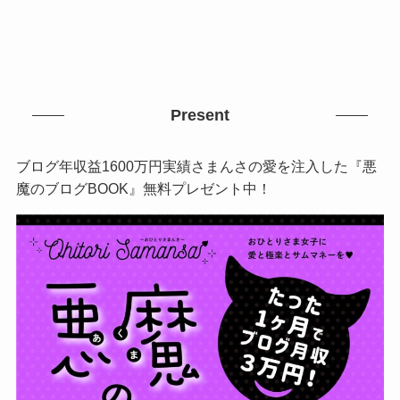
Present
ブログ年収益1600万円実績さまんさの愛を注入した『悪
魔のブログBOOK』無料プレゼント中！